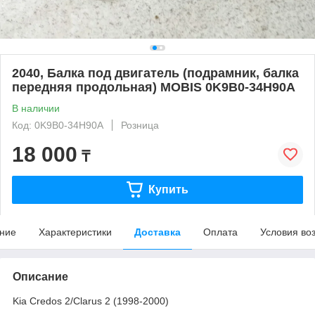
2040, Балка под двигатель (подрамник, балка
передняя продольная) MOBIS 0K9B0-34H90A
В наличии
Код: 0K9B0-34H90A
Розница
18 000
₸
Купить
ние
Характеристики
Доставка
Оплата
Условия во
Описание
Kia Credos 2/Clarus 2 (1998-2000)