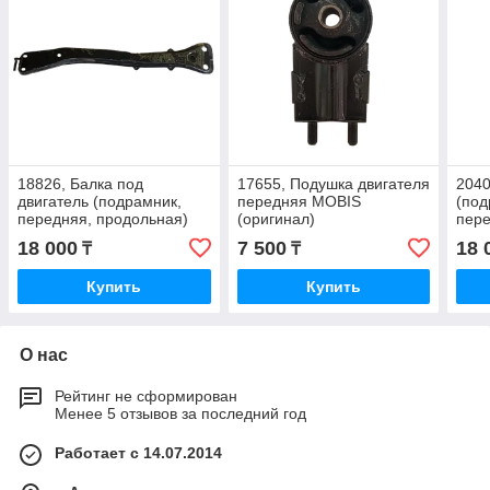
18826, Балка под
17655, Подушка двигателя
2040
двигатель (подрамник,
передняя MOBIS
(под
передняя, продольная)
(оригинал)
пере
MOBIS 21700-34010
MOBI
18 000
7 500
18 
₸
₸
2 (1
Купить
Купить
О нас
Рейтинг не сформирован
Менее 5 отзывов за последний год
Работает с 14.07.2014