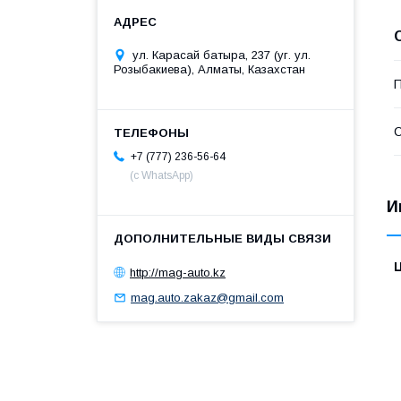
ул. Карасай батыра, 237 (уг. ул.
Розыбакиева), Алматы, Казахстан
П
С
+7 (777) 236-56-64
(с WhatsApp)
И
http://mag-auto.kz
mag.auto.zakaz@gmail.com