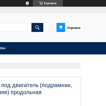
Корзина
Корзина
ЫВЫ
 под двигатель (подрамник,
няя) продольная