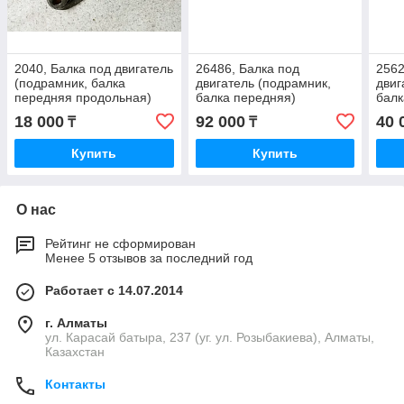
2040, Балка под двигатель
26486, Балка под
2562
(подрамник, балка
двигатель (подрамник,
двиг
передняя продольная)
балка передняя)
балк
MOBIS 0K9B0-34H90A
18 000
92 000
40 
₸
₸
Купить
Купить
О нас
Рейтинг не сформирован
Менее 5 отзывов за последний год
Работает с 14.07.2014
г. Алматы
ул. Карасай батыра, 237 (уг. ул. Розыбакиева), Алматы,
Казахстан
Контакты