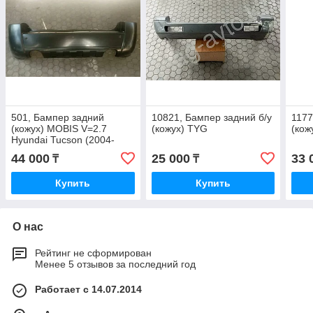
501, Бампер задний
10821, Бампер задний б/у
1177
(кожух) MOBIS V=2.7
(кожух) TYG
(кож
Hyundai Tucson (2004-
2009) 86610-2E040
44 000
25 000
33 
₸
₸
Купить
Купить
О нас
Рейтинг не сформирован
Менее 5 отзывов за последний год
Работает с 14.07.2014