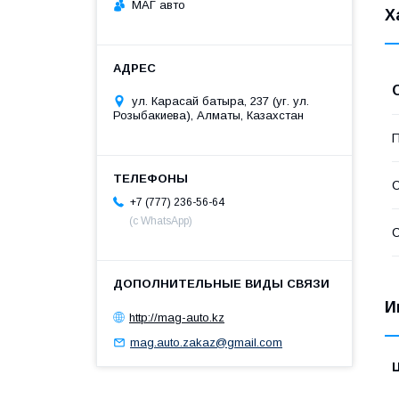
МАГ авто
Х
ул. Карасай батыра, 237 (уг. ул.
Розыбакиева), Алматы, Казахстан
П
С
+7 (777) 236-56-64
(с WhatsApp)
С
И
http://mag-auto.kz
mag.auto.zakaz@gmail.com