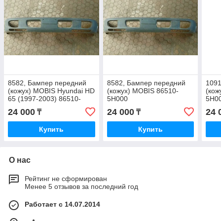
8582, Бампер передний
8582, Бампер передний
1091
(кожух) MOBIS Hyundai HD
(кожух) MOBIS 86510-
(кож
65 (1997-2003) 86510-
5H000
5H0
5H000
24 000
24 000
24 
₸
₸
Купить
Купить
О нас
Рейтинг не сформирован
Менее 5 отзывов за последний год
Работает с 14.07.2014