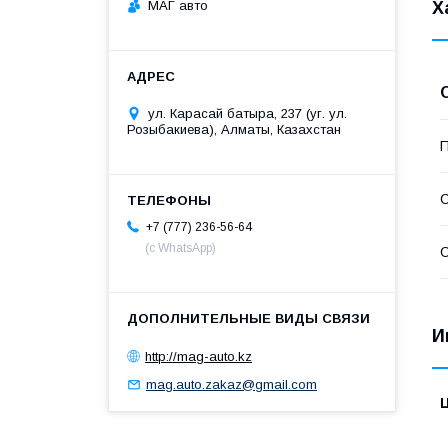
МАГ авто
Х
ул. Карасай батыра, 237 (уг. ул.
Розыбакиева), Алматы, Казахстан
П
С
+7 (777) 236-56-64
(с WhatsApp)
С
И
http://mag-auto.kz
mag.auto.zakaz@gmail.com