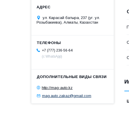
ул. Карасай батыра, 237 (уг. ул.
Розыбакиева), Алматы, Казахстан
П
С
+7 (777) 236-56-64
(с WhatsApp)
С
И
http://mag-auto.kz
mag.auto.zakaz@gmail.com