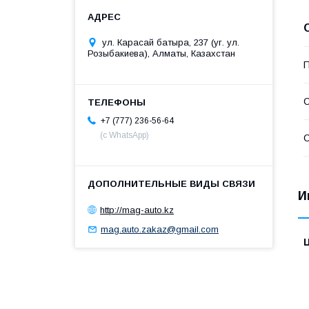
ул. Карасай батыра, 237 (уг. ул.
Розыбакиева), Алматы, Казахстан
П
С
+7 (777) 236-56-64
(с WhatsApp)
С
И
http://mag-auto.kz
mag.auto.zakaz@gmail.com