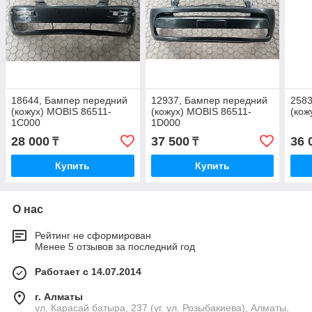
18644, Бампер передний
12937, Бампер передний
2583
(кожух) MOBIS 86511-
(кожух) MOBIS 86511-
(кож
1C000
1D000
28 000
37 500
36 
₸
₸
Купить
Купить
О нас
Рейтинг не сформирован
Менее 5 отзывов за последний год
Работает с 14.07.2014
г. Алматы
ул. Карасай батыра, 237 (уг. ул. Розыбакиева), Алматы,