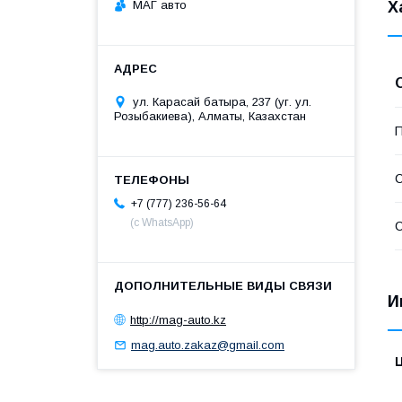
МАГ авто
Х
ул. Карасай батыра, 237 (уг. ул.
Розыбакиева), Алматы, Казахстан
П
С
+7 (777) 236-56-64
(с WhatsApp)
С
И
http://mag-auto.kz
mag.auto.zakaz@gmail.com