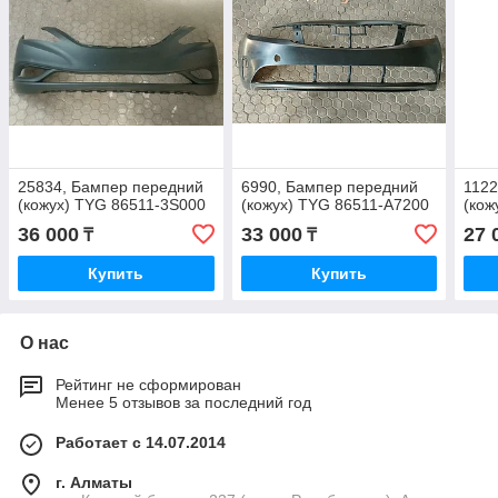
25834, Бампер передний
6990, Бампер передний
1122
(кожух) TYG 86511-3S000
(кожух) TYG 86511-A7200
(кож
36 000
33 000
27 
₸
₸
Купить
Купить
О нас
Рейтинг не сформирован
Менее 5 отзывов за последний год
Работает с 14.07.2014
г. Алматы