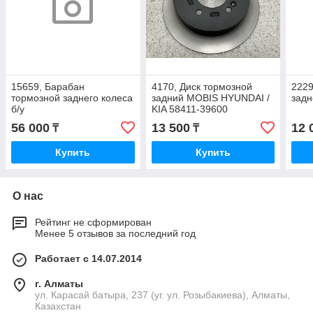
15659, Барабан
4170, Диск тормозной
2229
тормозной заднего колеса
задний MOBIS HYUNDAI /
задн
б/у
KIA 58411-39600
56 000
13 500
12 
₸
₸
Купить
Купить
О нас
Рейтинг не сформирован
Менее 5 отзывов за последний год
Работает с 14.07.2014
г. Алматы
ул. Карасай батыра, 237 (уг. ул. Розыбакиева), Алматы,
Казахстан