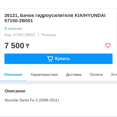
26121, Бачок гидроусилителя KIA/HYUNDAI
57150-2В001
В наличии
Код: 57150-2В001
Розница
7 500
₸
Купить
Описание
Характеристики
Доставка
Оплата
Усл
Описание
Hyundai Santa Fe 2 (2006-2011)