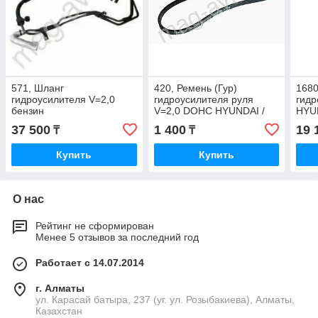
571, Шланг
420, Ремень (Гур)
1680
гидроусилителя V=2,0
гидроусилителя руля
гидр
бензин
V=2,0 DOHC HYUNDAI /
HYUN
KIA MOBIS 57170-2D101
575
37 500
1 400
19 
₸
₸
Купить
Купить
О нас
Рейтинг не сформирован
Менее 5 отзывов за последний год
Работает с 14.07.2014
г. Алматы
ул. Карасай батыра, 237 (уг. ул. Розыбакиева), Алматы,
Казахстан