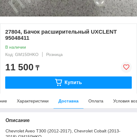
27804, Бачок расширительный UXCLENT
95048411
В наличии
Код: GM150HKO
Розница
11 500
₸
Купить
ние
Характеристики
Доставка
Оплата
Условия во
Описание
Chevrolet Aveo T300 (2012-2017), Chevrolet Cobalt (2013-
2018) GM150HKO