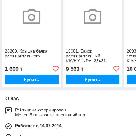
28209, Крышка бачка
19081, Бачок
2693
расширительного
расширительный
сте
KIA/HYUNDAI 25431-
KIA/
1C600
4F1
1 600
9 563
10 
₸
₸
Купить
Купить
О нас
Рейтинг не сформирован
Менее 5 отзывов за последний год
Работает с 14.07.2014