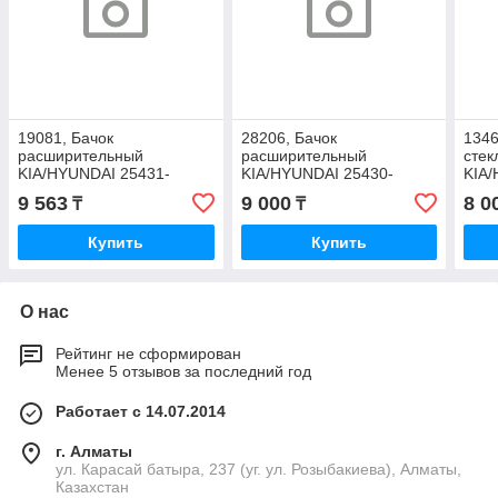
19081, Бачок
28206, Бачок
1346
расширительный
расширительный
сте
KIA/HYUNDAI 25431-
KIA/HYUNDAI 25430-
KIA/
1C600
2S000
1R0
9 563
9 000
8 0
₸
₸
Купить
Купить
О нас
Рейтинг не сформирован
Менее 5 отзывов за последний год
Работает с 14.07.2014
г. Алматы
ул. Карасай батыра, 237 (уг. ул. Розыбакиева), Алматы,
Казахстан