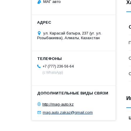
МАГ авто
Х
ул. Карасай батыра, 237 (уг. ул.
Розыбакиева), Алматы, Казахстан
П
С
+7 (777) 236-56-64
(с WhatsApp)
С
И
http://mag-auto.kz
mag.auto.zakaz@gmail.com