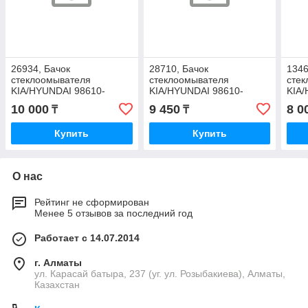
26934, Бачок
28710, Бачок
1346
стеклоомывателя
стеклоомывателя
сте
KIA/HYUNDAI 98610-
KIA/HYUNDAI 98610-
KIA/
4F100
4А010
1R0
10 000
9 450
8 0
₸
₸
Купить
Купить
О нас
Рейтинг не сформирован
Менее 5 отзывов за последний год
Работает с 14.07.2014
г. Алматы
ул. Карасай батыра, 237 (уг. ул. Розыбакиева), Алматы,
Казахстан