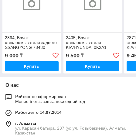
2364, Бачок
2405, Бачок
2871
стеклоомывателя заднего
стеклоомывателя
сте
SSANGYONG 78480-
KIA/HYUNDAI 0K2A1-
KIA/
05011
67480
4А0
9 000
9 500
9 4
₸
₸
Купить
Купить
О нас
Рейтинг не сформирован
Менее 5 отзывов за последний год
Работает с 14.07.2014
г. Алматы
ул. Карасай батыра, 237 (уг. ул. Розыбакиева), Алматы,
Казахстан