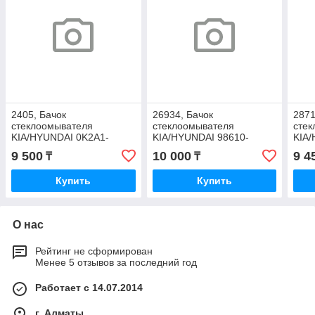
2405, Бачок
26934, Бачок
2871
стеклоомывателя
стеклоомывателя
сте
KIA/HYUNDAI 0K2A1-
KIA/HYUNDAI 98610-
KIA/
67480
4F100
4А0
9 500
10 000
9 4
₸
₸
Купить
Купить
О нас
Рейтинг не сформирован
Менее 5 отзывов за последний год
Работает с 14.07.2014
г. Алматы