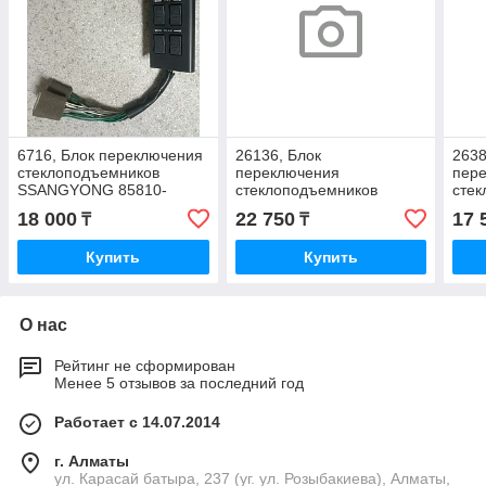
6716, Блок переключения
26136, Блок
2638
стеклоподъемников
переключения
пер
SSANGYONG 85810-
стеклоподъемников
сте
03510
18 000
22 750
17 
₸
₸
Купить
Купить
О нас
Рейтинг не сформирован
Менее 5 отзывов за последний год
Работает с 14.07.2014
г. Алматы
ул. Карасай батыра, 237 (уг. ул. Розыбакиева), Алматы,