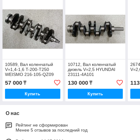
10589, Вал коленчатый
10712, Вал коленчатый
2674
V=1,4-1,6 T-200-T250
дизель V=2,5 HYUNDAI
V=2,
WEISMO 216-105-QZ09
23111-4A101
57 000
130 000
113
₸
₸
Купить
Купить
О нас
Рейтинг не сформирован
Менее 5 отзывов за последний год