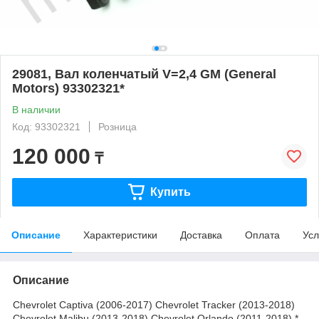
29081, Вал коленчатый V=2,4 GM (General
Motors) 93302321*
В наличии
Код: 93302321
Розница
120 000
₸
Купить
Описание
Характеристики
Доставка
Оплата
Усл
Описание
Chevrolet Captiva (2006-2017) Chevrolet Tracker (2013-2018)
Chevrolet Malibu (2013-2018) Chevrolet Orlando (2011-2018) *