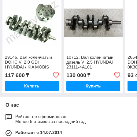
29146, Вал коленчатый
10712, Вал коленчатый
2654
DOHC V=2,0 GDI
дизель V=2,5 HYUNDAI
DOH
HYUNDAI / KIA MOBIS
23111-4A101
0K3
23111-2G400
117 600
130 000
93 
₸
₸
Купить
Купить
О нас
Рейтинг не сформирован
Менее 5 отзывов за последний год
Работает с 14.07.2014