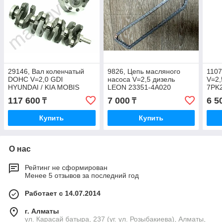
29146, Вал коленчатый
9826, Цепь масляного
1107
DOHC V=2,0 GDI
насоса V=2,5 дизель
V=2,
HYUNDAI / KIA MOBIS
LEON 23351-4A020
7PK
23111-2G400
117 600
7 000
6 5
₸
₸
Купить
Купить
О нас
Рейтинг не сформирован
Менее 5 отзывов за последний год
Работает с 14.07.2014
г. Алматы
ул. Карасай батыра, 237 (уг. ул. Розыбакиева), Алматы,