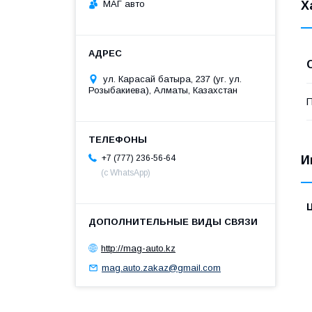
МАГ авто
Х
ул. Карасай батыра, 237 (уг. ул.
Розыбакиева), Алматы, Казахстан
П
+7 (777) 236-56-64
И
(с WhatsApp)
http://mag-auto.kz
mag.auto.zakaz@gmail.com