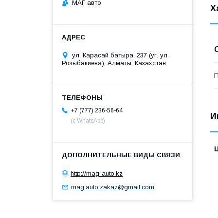
МАГ авто
Х
ул. Карасай батыра, 237 (уг. ул.
Розыбакиева), Алматы, Казахстан
П
+7 (777) 236-56-64
И
(с WhatsApp)
http://mag-auto.kz
mag.auto.zakaz@gmail.com