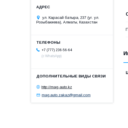
ул. Карасай батыра, 237 (уг. ул.
Розыбакиева), Алматы, Казахстан
П
+7 (777) 236-56-64
И
(с WhatsApp)
http://mag-auto.kz
mag.auto.zakaz@gmail.com