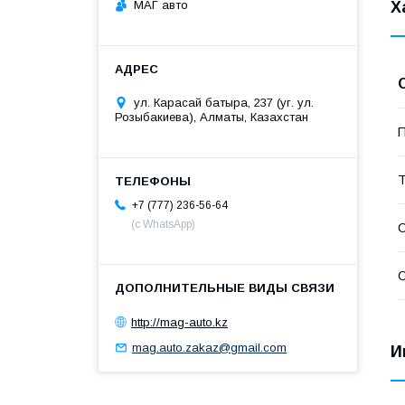
МАГ авто
Х
ул. Карасай батыра, 237 (уг. ул.
Розыбакиева), Алматы, Казахстан
П
Т
+7 (777) 236-56-64
(с WhatsApp)
С
С
http://mag-auto.kz
mag.auto.zakaz@gmail.com
И