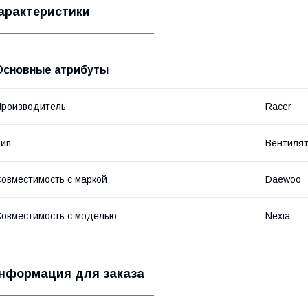
арактеристики
Основные атрибуты
роизводитель
Racer
ип
Вентиля
овместимость с маркой
Daewoo
овместимость с моделью
Nexia
нформация для заказа