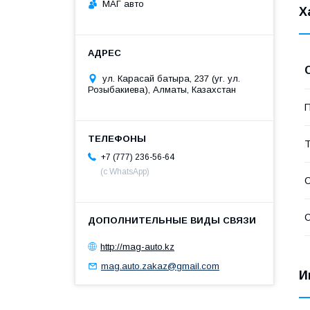
МАГ авто
Х
ул. Карасай батыра, 237 (уг. ул.
Розыбакиева), Алматы, Казахстан
П
Т
+7 (777) 236-56-64
(с WhatsApp)
С
С
http://mag-auto.kz
mag.auto.zakaz@gmail.com
И