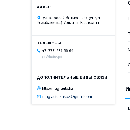
ул. Карасай батыра, 237 (уг. ул.
П
Розыбакиева), Алматы, Казахстан
Т
С
+7 (777) 236-56-64
(с WhatsApp)
С
http://mag-auto.kz
И
mag.auto.zakaz@gmail.com