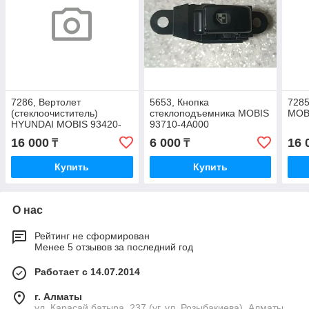
7286, Вертолет
5653, Кнопка
7285
(стеклоочиститель)
стеклоподъемника MOBIS
MOB
HYUNDAI MOBIS 93420-
93710-4A000
4F020
16 000
6 000
16 
₸
₸
Купить
Купить
О нас
Рейтинг не сформирован
Менее 5 отзывов за последний год
Работает с 14.07.2014
г. Алматы
ул. Карасай батыра, 237 (уг. ул. Розыбакиева), Алматы,