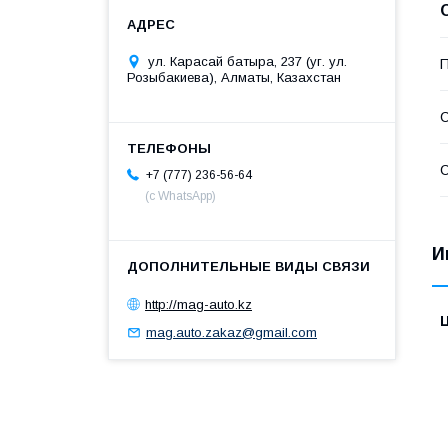
ул. Карасай батыра, 237 (уг. ул.
П
Розыбакиева), Алматы, Казахстан
С
С
+7 (777) 236-56-64
(с WhatsApp)
И
http://mag-auto.kz
mag.auto.zakaz@gmail.com