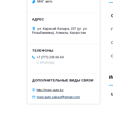
МАГ авто
ул. Карасай батыра, 237 (уг. ул.
П
Розыбакиева), Алматы, Казахстан
С
С
+7 (777) 236-56-64
(с WhatsApp)
И
http://mag-auto.kz
mag.auto.zakaz@gmail.com