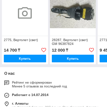
2775, Вертолет (свет)
28287, Вертолет (свет)
2771
GM 96387824
14 700
12 000
9 4
₸
₸
Купить
Купить
О нас
Рейтинг не сформирован
Менее 5 отзывов за последний год
Работает с 14.07.2014
г. Алматы