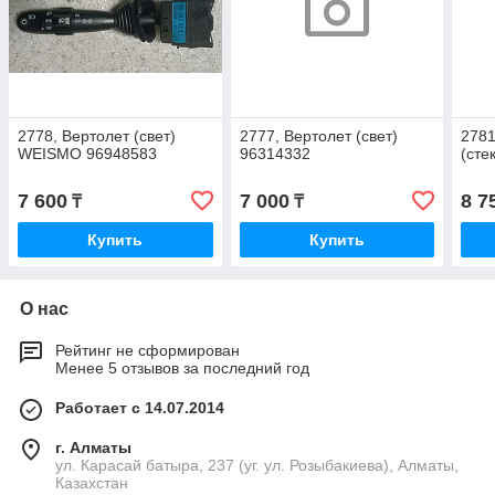
2778, Вертолет (свет)
2777, Вертолет (свет)
2781
WEISMO 96948583
96314332
(сте
7 600
7 000
8 7
₸
₸
Купить
Купить
О нас
Рейтинг не сформирован
Менее 5 отзывов за последний год
Работает с 14.07.2014
г. Алматы
ул. Карасай батыра, 237 (уг. ул. Розыбакиева), Алматы,
Казахстан