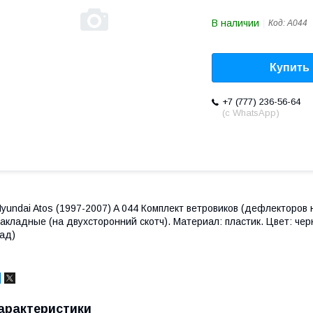
В наличии
Код:
A044
Купить
+7 (777) 236-56-64
(с WhatsApp)
yundai Atos (1997-2007) A 044 Комплект ветровиков (дефлекторов н
акладные (на двухсторонний скотч). Материал: пластик. Цвет: чер
ад)
арактеристики