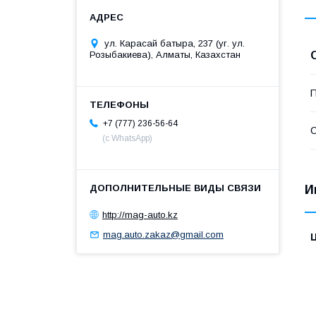
ул. Карасай батыра, 237 (уг. ул.
Розыбакиева), Алматы, Казахстан
П
+7 (777) 236-56-64
С
(с WhatsApp)
И
http://mag-auto.kz
mag.auto.zakaz@gmail.com