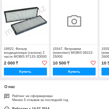
18922, Фильтр
15547, Ветровики
1555
кондиционера (салона) 2
(комплект) MOBIS 08222-
(ком
части MOBIS 97133-3D000
25000
260
2 000
10 500
10 
₸
₸
Купить
Купить
О нас
Рейтинг не сформирован
Менее 5 отзывов за последний год
Работает с 14.07.2014