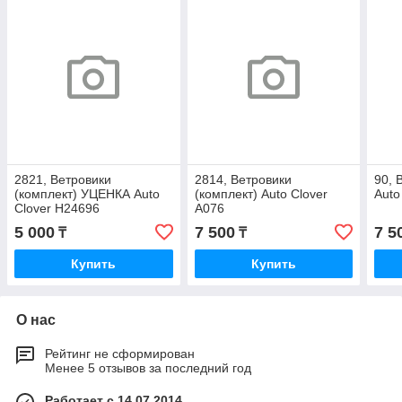
2821, Ветровики
2814, Ветровики
90, 
(комплект) УЦЕНКА Auto
(комплект) Auto Clover
Auto
Clover H24696
A076
5 000
7 500
7 5
₸
₸
Купить
Купить
О нас
Рейтинг не сформирован
Менее 5 отзывов за последний год
Работает с 14.07.2014