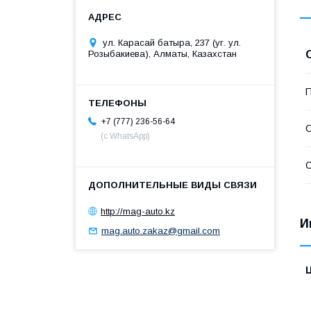
ул. Карасай батыра, 237 (уг. ул.
Розыбакиева), Алматы, Казахстан
П
+7 (777) 236-56-64
С
(с WhatsApp)
С
http://mag-auto.kz
И
mag.auto.zakaz@gmail.com