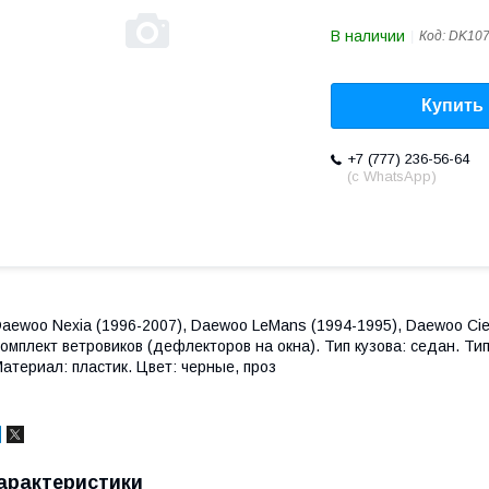
В наличии
Код:
DK10
Купить
+7 (777) 236-56-64
(с WhatsApp)
aewoo Nexia (1996-2007), Daewoo LeMans (1994-1995), Daewoo Cie
омплект ветровиков (дефлекторов на окна). Тип кузова: седан. Ти
атериал: пластик. Цвет: черные, проз
арактеристики