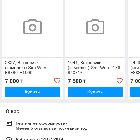
2827, Ветровики
1041, Ветровики
2493
(комплект) Sae Won
(комплект) Sae Won 9136-
(ком
E8880-H1000
840816
E88
7 000
7 500
7 0
₸
₸
Купить
Купить
О нас
Рейтинг не сформирован
Менее 5 отзывов за последний год
Работает с 14.07.2014