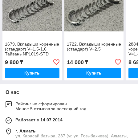
1679, Вкладыши коренные
1722, Вкладыши коренные
288
(стандарт) V=1,5-1,6
(стандарт) V=2,5
коре
Тайвань NP1019-STD
V=1,
210
9 800
14 000
8 6
₸
₸
Купить
Купить
О нас
Рейтинг не сформирован
Менее 5 отзывов за последний год
Работает с 14.07.2014
г. Алматы
ул. Карасай батыра, 237 (уг. ул. Розыбакиева), Алматы,