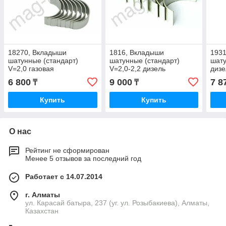
18270, Вкладыши
1816, Вкладыши
193
шатунные (стандарт)
шатунные (стандарт)
шату
V=2,0 газовая
V=2,0-2,2 дизель
дизе
6 800
9 000
7 8
₸
₸
Купить
Купить
О нас
Рейтинг не сформирован
Менее 5 отзывов за последний год
Работает с 14.07.2014
г. Алматы
ул. Карасай батыра, 237 (уг. ул. Розыбакиева), Алматы,
Казахстан