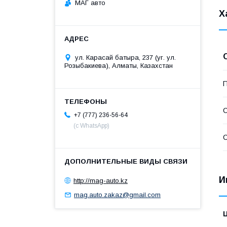
МАГ авто
Х
ул. Карасай батыра, 237 (уг. ул.
Розыбакиева), Алматы, Казахстан
П
С
+7 (777) 236-56-64
(с WhatsApp)
С
И
http://mag-auto.kz
mag.auto.zakaz@gmail.com