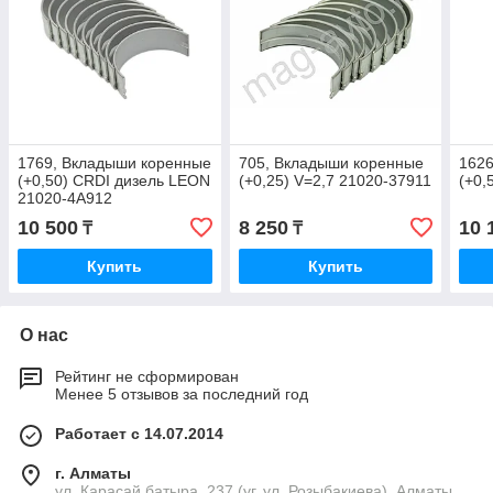
1769, Вкладыши коренные
705, Вкладыши коренные
1626
(+0,50) CRDI дизель LEON
(+0,25) V=2,7 21020-37911
(+0,
21020-4A912
10 500
8 250
10 
₸
₸
Купить
Купить
О нас
Рейтинг не сформирован
Менее 5 отзывов за последний год
Работает с 14.07.2014
г. Алматы
ул. Карасай батыра, 237 (уг. ул. Розыбакиева), Алматы,