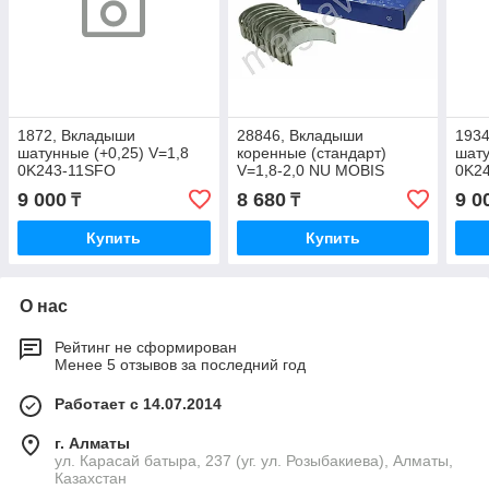
1872, Вкладыши
28846, Вкладыши
193
шатунные (+0,25) V=1,8
коренные (стандарт)
шату
0K243-11SFO
V=1,8-2,0 NU MOBIS
0K2
21020-2E000
9 000
8 680
9 0
₸
₸
Купить
Купить
О нас
Рейтинг не сформирован
Менее 5 отзывов за последний год
Работает с 14.07.2014
г. Алматы
ул. Карасай батыра, 237 (уг. ул. Розыбакиева), Алматы,
Казахстан