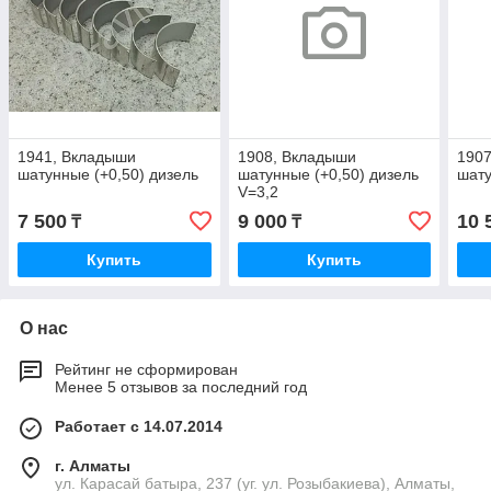
1941, Вкладыши
1908, Вкладыши
190
шатунные (+0,50) дизель
шатунные (+0,50) дизель
шату
V=3,2
7 500
9 000
10 
₸
₸
Купить
Купить
О нас
Рейтинг не сформирован
Менее 5 отзывов за последний год
Работает с 14.07.2014
г. Алматы
ул. Карасай батыра, 237 (уг. ул. Розыбакиева), Алматы,