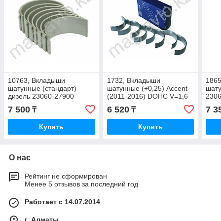
10763, Вкладыши
1732, Вкладыши
186
шатунные (стандарт)
шатунные (+0,25) Accent
шату
дизель 23060-27900
(2011-2016) DOHC V=1,6
2306
MOBIS 23060-2B911
7 500
6 520
7 3
₸
₸
Купить
Купить
О нас
Рейтинг не сформирован
Менее 5 отзывов за последний год
Работает с 14.07.2014
г. Алматы