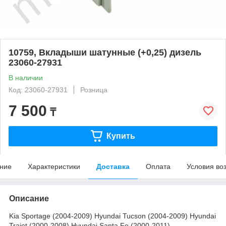
10759, Вкладыши шатунные (+0,25) дизель
23060-27931
В наличии
Код: 23060-27931
Розница
7 500
₸
Купить
ние
Характеристики
Доставка
Оплата
Условия во
Описание
Kia Sportage (2004-2009) Hyundai Tucson (2004-2009) Hyundai
Trajet (2000-2008) Hyundai Santa Fe (2000-2011)