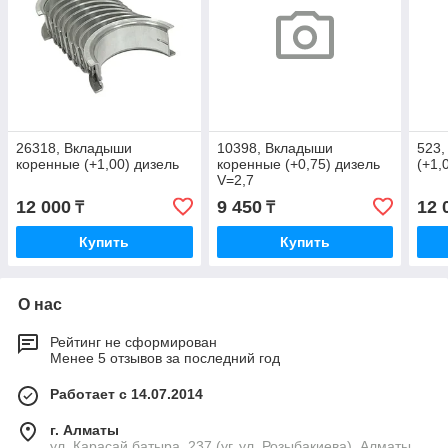
26318, Вкладыши
10398, Вкладыши
523,
коренные (+1,00) дизель
коренные (+0,75) дизель
(+1,
V=2,7
12 000
9 450
12 
₸
₸
Купить
Купить
О нас
Рейтинг не сформирован
Менее 5 отзывов за последний год
Работает с 14.07.2014
г. Алматы
ул. Карасай батыра, 237 (уг. ул. Розыбакиева), Алматы,