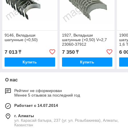
9146, Вкладыши
1927, Вкладыши
190
шатунные (+0,50)
шатунные (+0,50) V=2,7
шату
23060-37912
1,6 
7 013
7 350
6 0
₸
₸
Купить
Купить
О нас
Рейтинг не сформирован
Менее 5 отзывов за последний год
Работает с 14.07.2014
г. Алматы
ул. Карасай батыра, 237 (уг. ул. Розыбакиева), Алматы,
Казахстан